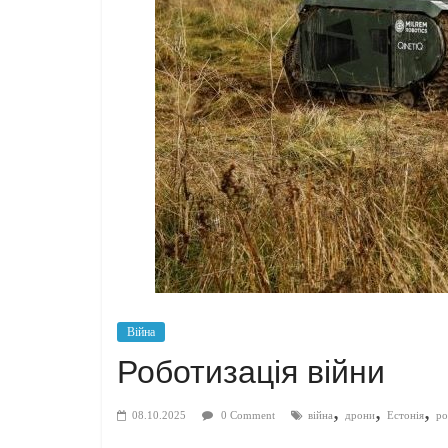
Війна
Роботизація війни
,
,
,
08.10.2025
0 Comment
війна
дрони
Естонія
ро