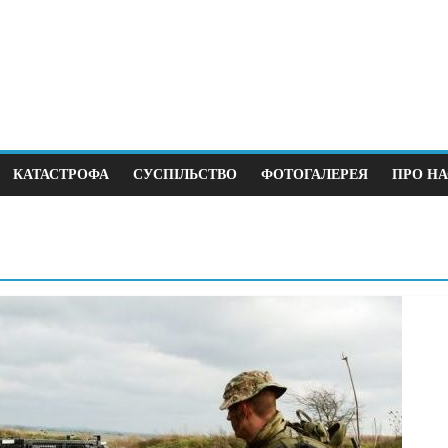
КАТАСТРОФА
СУСПІЛЬСТВО
ФОТОГАЛЕРЕЯ
ПРО НА
Суспільство
 крок до виборів під
В Німеччині 38 зґва
йни
щодня
5
0
12.04.2026
0