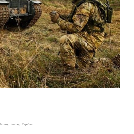
,
,
боти
Росія
Україна