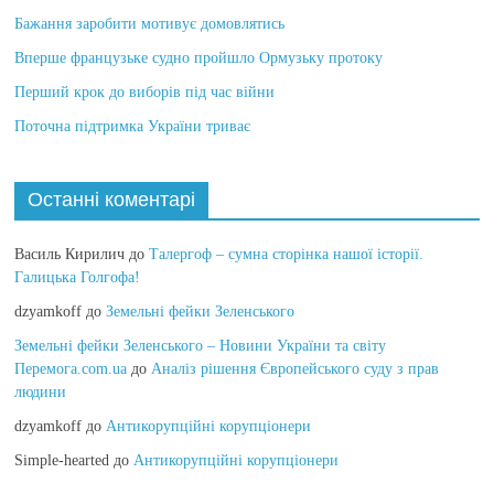
Бажання заробити мотивує домовлятись
Вперше французьке судно пройшло Ормузьку протоку
Перший крок до виборів під час війни
Поточна підтримка України триває
Останні коментарі
Василь Кирилич
до
Талергоф – сумна сторінка нашої історії.
Галицька Голгофа!
dzyamkoff
до
Земельні фейки Зеленського
Земельні фейки Зеленського – Новини України та світу
Перемога.com.ua
до
Аналіз рішення Європейського суду з прав
людини
dzyamkoff
до
Антикорупційні корупціонери
Simple-hearted
до
Антикорупційні корупціонери