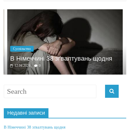
Політика
Бажання з
чині 38 зґвалтувань щодня
домовлят
0
03.04.2026
0
Недавні записи
В Німеччині 38 зґвалтувань щодня