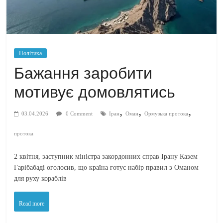
Політика
Бажання заробити
мотивує домовлятись
,
,
,
03.04.2026
0 Comment
Іран
Оман
Ормузька протока
протока
2 квітня, заступник міністра закордонних справ Ірану Казем
Гарібабаді оголосив, що країна готує набір правил з Оманом
для руху кораблів
Read more