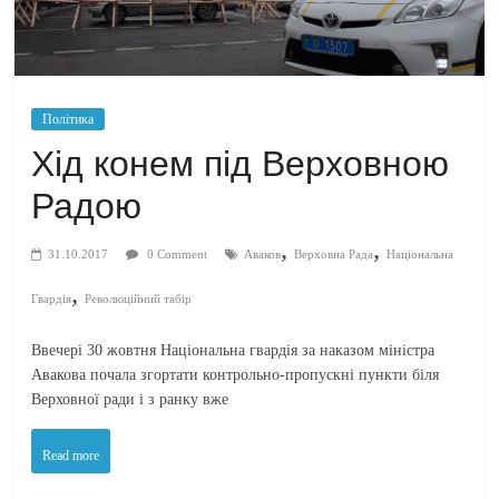
Політика
Хід конем під Верховною
Радою
,
,
31.10.2017
0 Comment
Аваков
Верховна Рада
Національна
,
Гвардія
Революційний табір
Ввечері 30 жовтня Національна гвардія за наказом міністра
Авакова почала згортати контрольно-пропускні пункти біля
Верховної ради і з ранку вже
Read more