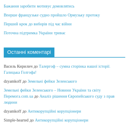
Бажання заробити мотивує домовлятись
Вперше французьке судно пройшло Ормузьку протоку
Перший крок до виборів під час війни
Поточна підтримка України триває
Останні коментарі
Василь Кирилич
до
Талергоф – сумна сторінка нашої історії.
Галицька Голгофа!
dzyamkoff
до
Земельні фейки Зеленського
Земельні фейки Зеленського – Новини України та світу
Перемога.com.ua
до
Аналіз рішення Європейського суду з прав
людини
dzyamkoff
до
Антикорупційні корупціонери
Simple-hearted
до
Антикорупційні корупціонери