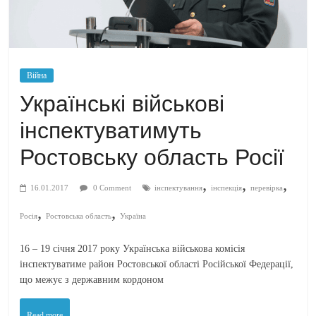
Війна
Українські військові
інспектуватимуть
Ростовську область Росії
,
,
,
16.01.2017
0 Comment
інспектування
інспекція
перевірка
,
,
Росія
Ростовська область
Україна
16 – 19 січня 2017 року Українська військова комісія
інспектуватиме район Ростовської області Російської Федерації,
що межує з державним кордоном
Read more