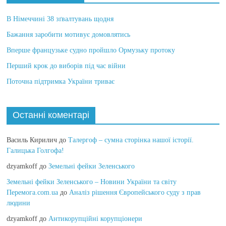
В Німеччині 38 зґвалтувань щодня
Бажання заробити мотивує домовлятись
Вперше французьке судно пройшло Ормузьку протоку
Перший крок до виборів під час війни
Поточна підтримка України триває
Останні коментарі
Василь Кирилич
до
Талергоф – сумна сторінка нашої історії.
Галицька Голгофа!
dzyamkoff
до
Земельні фейки Зеленського
Земельні фейки Зеленського – Новини України та світу
Перемога.com.ua
до
Аналіз рішення Європейського суду з прав
людини
dzyamkoff
до
Антикорупційні корупціонери