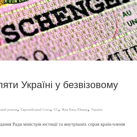
яти Україні у безвізовому
,
,
,
,
зовий режим
Європейський Союз
ЄС
Жан Клод Юнкер
Україна
дання Ради міністрів юстиції та внутрішніх справ країн-членів