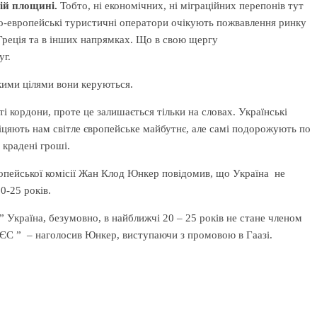
ій площині.
Тобто, ні економічних, ні міграційних перепонів тут
но-европейські туристичні оператори очікують пожвавлення ринку
, Греція та в інших напрямках. Що в свою щергу
уг.
якими цілями вони керуються.
і кордони, проте це залишається тільки на словах. Українські
іцяють нам світле європейське майбутнє, але самі подорожують по
 крадені гроші.
опейської комісії Жан Клод Юнкер повідомив, що Україна не
0-25 років.
” Україна, безумовно, в найближчі 20 – 25 років не стане членом
ЄС ” – наголосив Юнкер, виступаючи з промовою в Гаазі.