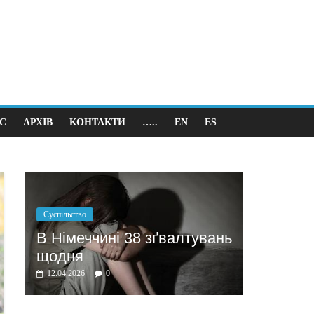
С
АРХІВ
КОНТАКТИ
…..
EN
ES
Політика
Бажання заробити мотивує
зґвалтувань
домовлятись
03.04.2026
0