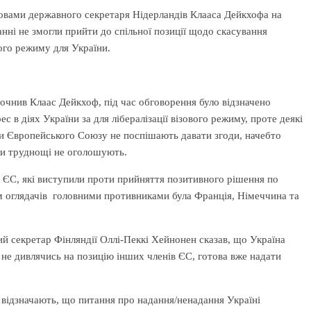
овами державного секретаря Нідерландів Клааса Дейкхофа на
анні не змогли прийти до спільної позиції щодо скасування
ого режиму для України.
очнив Клаас Дейкхоф, під час обговорення було відзначено
ес в діях України за для лібералізації візового режиму, проте деякі
и Європейського Союзу не поспішають давати згоди, начебто
чи труднощі не оголошують.
 ЄС, які виступили проти прийняття позитивного рішення по
 оглядачів головними противниками була Франція, Німеччина та
й секретар Фінляндії Оллі-Пеккі Хейнонен сказав, що Україна
я, не дивлячись на позицію інших членів ЄС, готова вже надати
в відзначають, що питання про надання/ненадання Україні