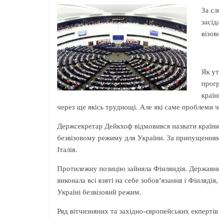
За сл
засід
візов
Як ут
прогр
країн
через ще якісь труднощі. Але які саме проблеми 
Держсекретар Дейкхоф відмовився назвати країни
безвізовому режиму для України. За припущенням
Італія.
Протилежну позицію зайняла Фінляндія. Державни
виконала всі взяті на себе зобов’язання і Фінляді
Україні безвізовий режим.
Ряд вітчизняних та західно-європейських екперті