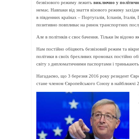
безвізового режиму лежить
виключно у політичн
немає. Навпаки від знаття візового режиму захід
в південних країнах – Португалія, Іспанія, Італія
позитивно повпливає на ринок транспортних посл
Але в політиків є своє бачення. Тільки їм відомо 
Нам постійно обіцяють безвізовий режим та вікрит
політики в своїх брехливих промовах постійно об
світу з дипломатичними паспортами і тринькають
Нагадаємо, що 3 березня 2016 року резидент Євр
стане членом Європейського Союзу в найближчі 2