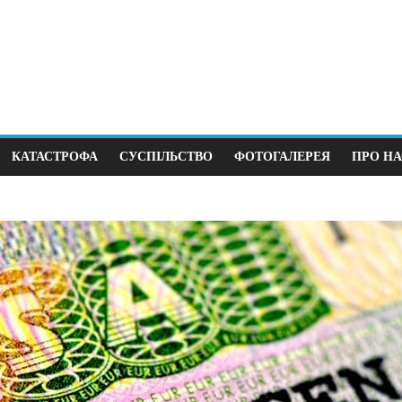
КАТАСТРОФА
СУСПІЛЬСТВО
ФОТОГАЛЕРЕЯ
ПРО НА
ітика
Суспільство
рший крок до виборів під
В Німеччині 38 
 війни
щодня
12.2025
0
12.04.2026
0