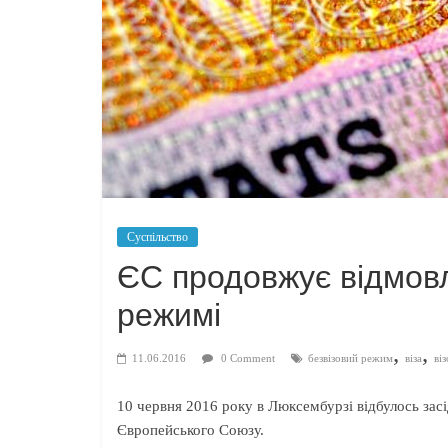
Суспільство
ЄС продовжує відмовл
режимі
,
,
11.06.2016
0 Comment
безвізовий режим
віза
ві
10 червня 2016 року в Люксембурзі відбулось засі
Європейського Союзу.