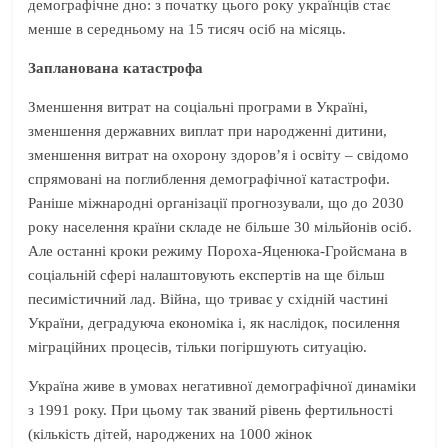
демографічне дно: з початку цього року українців стає
менше в середньому на 15 тисяч осіб на місяць.
Запланована катастрофа
Зменшення витрат на соціальні програми в Україні,
зменшення державних виплат при народженні дитини,
зменшення витрат на охорону здоров’я і освіту – свідомо
спрямовані на поглиблення демографічної катастрофи.
Раніше міжнародні організації прогнозували, що до 2030
року населення країни складе не більше 30 мільйонів осіб.
Але останні кроки режиму Пороха-Яценюка-Гройсмана в
соціальній сфері налаштовують експертів на ще більш
песимістичний лад. Війна, що триває у східній частині
України, деградуюча економіка і, як наслідок, посилення
міграційних процесів, тільки погіршують ситуацію.
Україна живе в умовах негативної демографічної динаміки
з 1991 року. При цьому так званий рівень фертильності
(кількість дітей, народжених на 1000 жінок