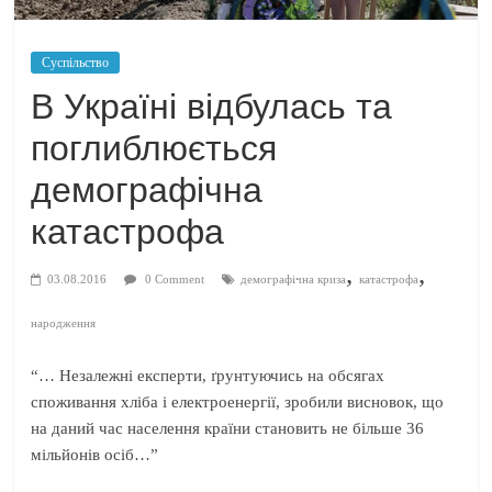
Суспільство
В Україні відбулась та
поглиблюється
демографічна
катастрофа
,
,
03.08.2016
0 Comment
демографічна криза
катастрофа
народження
“… Незалежні експерти, ґрунтуючись на обсягах
споживання хліба і електроенергії, зробили висновок, що
на даний час населення країни становить не більше 36
мільйонів осіб…”