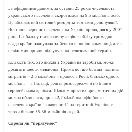
За офіційними даними, за останні 25 років чисельність
українського населення скоротилася на 9,5 мільйона осіб.
Це абсолютний світовий рекорд за темпами депопуляції.
Востаннє перепис населення на Україні проводився у 2001
році. Глобальну статистичну акцію з обліку громадян
влада країни планувала здійснити в нинішньому році, але з
невідомих причин відсунули на невизначений термін.
Кількість тих, хто виїхав з України на заробітки, може
досягати шести мільйонів. Примітно, що більша частина
мігрантів – 2,5 мільйона – працює в Росії, близько одного
мільйона – в Польщі, решта розосереджені по іншим
європейським країнам. Шляхом простих арифметичних дій
можна обчислити, що з 42,7 мільйона офіційного
населення країни “в наявності” на території України є
трохи більше 35-36 мільйонів людей.
Європа як “порятунок”