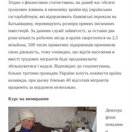
Згідно з фінансовою статистикою, на даний час обсяги
грошових вливань в економіку країни від українських
гастарбайтерів, які відправляють банківські перекази на
Батьківщину, перевищують розміри прямих іноземних
інвестицій. За даними служб зайнятості, за останні два
роки кількість робочих місць в країні скоротилося на 2,5
мільйона, 500 тисяч приватних підприємців припинили
свою діяльність, тому очевидно, що відтік населення в
якості трудових мігрантів буде продовжувати
збільшуватися і надалі. Відповідно до соцопитувань,
більше третини громадян України хочуть покинути країну
назавжди, при цьому близько 40 відсотків мігрантів
працюють за кордоном нелегально.
Курс на вимирання
Демогра
фічні
показник
и