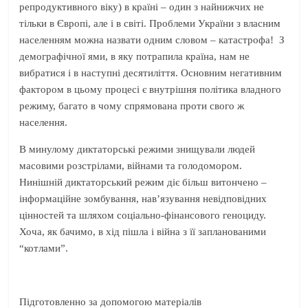
репродуктивного віку) в країні – один з найнижчих не
тільки в Європі, але і в світі. Проблеми України з власним
населенням можна назвати одним словом – катастрофа! З
демографічної ями, в яку потрапила країна, нам не
вибратися і в наступні десятиліття. Основним негативним
фактором в цьому процесі є внутрішня політика владного
режиму, багато в чому спрямована проти свого ж
населення.
В минулому диктаторські режими знищували людей
масовими розстрілами, війнами та голодомором.
Нинішній диктаторський режим діє більш витончено –
інформаційне зомбування, нав’язування невідповідних
цінностей та шляхом соціально-фінансового геноциду.
Хоча, як бачимо, в хід пішла і війна з її запланованими
“котлами”.
Підготовленно за допомогою матеріалів