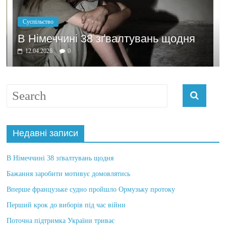
Суспільство
В Німеччині 38 зґвалтувань щодня
12.04.2026
0
Недавні записи
В Німеччині 38 зґвалтувань щодня
Бажання заробити мотивує домовлятись
Вперше французьке судно пройшло Ормузьку протоку
Перший крок до виборів під час війни
Поточна підтримка України триває