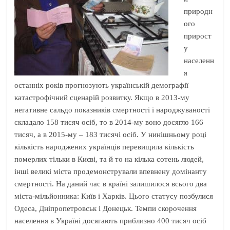
природн
ого
прирост
у
населенн
я
останніх років прогнозують українській демографії
катастрофічний сценарій розвитку. Якщо в 2013-му
негативне сальдо показників смертності і народжуваності
складало 158 тисяч осіб, то в 2014-му воно досягло 166
тисяч, а в 2015-му – 183 тисячі осіб. У нинішньому році
кількість народжених українців перевищила кількість
померлих тільки в Києві, та й то на кілька сотень людей,
інші великі міста продемонстрували впевнену домінанту
смертності. На даний час в країні залишилося всього два
міста-мільйонника: Київ і Харків. Цього статусу позбулися
Одеса, Дніпропетровськ і Донецьк. Темпи скорочення
населення в Україні досягають приблизно 400 тисяч осіб