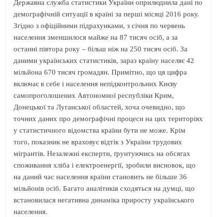
Державна служба статистики України оприлюднила дані по
демографічній ситуації в країні за перші місяці 2016 року.
Згідно з офіційними підрахунками, з січня по червень
населення зменшилося майже на 87 тисяч осіб, а за
останні півтора року – більш ніж на 250 тисяч осіб. За
даними українських статистиків, зараз країну населяє 42
мільйона 670 тисяч громадян. Примітно, що ця цифра
включає в себе і населення непідконтрольних Києву
самопроголошених Автономної республіки Крим,
Донецької та Луганської областей, хоча очевидно, що
точних даних про демографічні процеси на цих територіях
у статистичного відомства країни бути не може. Крім
того, показник не враховує відтік з України трудових
мігрантів. Незалежні експерти, ґрунтуючись на обсягах
споживання хліба і електроенергії, зробили висновок, що
на даний час населення країни становить не більше 36
мільйонів осіб. Багато аналітиків сходяться на думці, що
встановилася негативна динаміка приросту українського
населення.