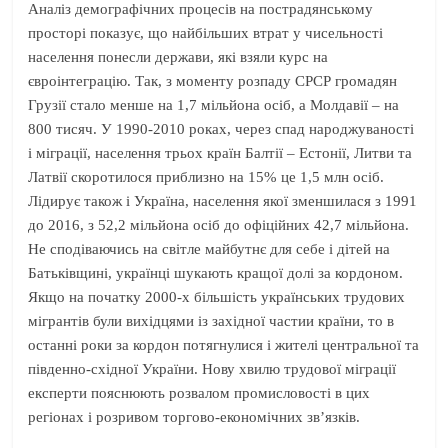
Аналіз демографічних процесів на пострадянському
просторі показує, що найбільших втрат у чисельності
населення понесли держави, які взяли курс на
євроінтеграцію. Так, з моменту розпаду СРСР громадян
Грузії стало менше на 1,7 мільйона осіб, а Молдавії – на
800 тисяч. У 1990-2010 роках, через спад народжуваності
і міграції, населення трьох країн Балтії – Естонії, Литви та
Латвії скоротилося приблизно на 15% це 1,5 млн осіб.
Лідирує також і Україна, населення якої зменшилася з 1991
до 2016, з 52,2 мільйона осіб до офіційних 42,7 мільйона.
Не сподіваючись на світле майбутнє для себе і дітей на
Батьківщині, українці шукають кращої долі за кордоном.
Якщо на початку 2000-х більшість українських трудових
мігрантів були вихідцями із західної частии країни, то в
останні роки за кордон потягнулися і жителі центральної та
південно-східної України. Нову хвилю трудової міграції
експерти пояснюють розвалом промисловості в цих
регіонах і розривом торгово-економічних зв’язків.