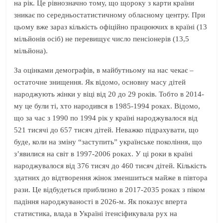
на рік. Це рівнозначно тому, що щороку з карти країни
зникає по середньостатистичному обласному центру. При
цьому вже зараз кількість офіційно працюючих в країні (13
мільйонів осіб) не перевищує число пенсіонерів (13,5
мільйона).
За оцінками демографів, в майбутньому на нас чекає –
остаточне знищення. Як відомо, основну масу дітей
народжують жінки у віці від 20 до 29 років. Тобто в 2014-
му це були ті, хто народився в 1985-1994 роках. Відомо,
що за час з 1990 по 1994 рік у країні народжувалося від
521 тисячі до 657 тисяч дітей. Неважко підрахувати, що
буде, коли на зміну “заступить” українське покоління, що
з’явилися на світ в 1997-2006 роках. У ці роки в країні
народжувалося від 376 тисяч до 460 тисяч дітей. Кількість
здатних до відтворення жінок зменшиться майже в півтора
рази. Це відбудеться приблизно в 2017-2035 роках з піком
падіння народжуваності в 2026-м. Як показує вперта
статистика, влада в Україні ітенсіфикувала рух на