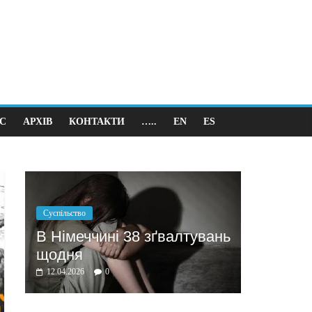
С
АРХІВ
КОНТАКТИ
…..
EN
ES
Політика
Бажання заробити мотивує
ґвалтувань
домовлятись
03.04.2026
0