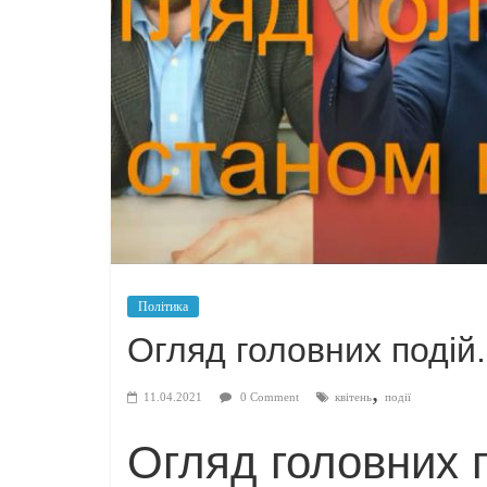
Політика
Огляд головних подій.
,
11.04.2021
0 Comment
квітень
події
Огляд головних 