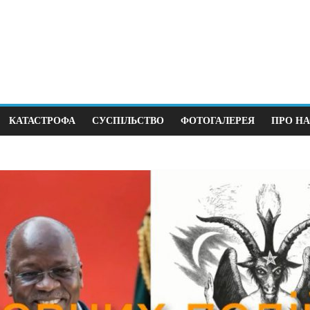
КАТАСТРОФА
СУСПІЛЬСТВО
ФОТОГАЛЕРЕЯ
ПРО НА
ика
Суспільство
ий крок до виборів під
В Німеччині 38 з
війни
щодня
.2025
0
12.04.2026
0