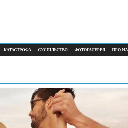
КАТАСТРОФА
СУСПІЛЬСТВО
ФОТОГАЛЕРЕЯ
ПРО НА
тика
Суспільство
ший крок до виборів під
В Німеччині 38 з
 війни
щодня
12.2025
0
12.04.2026
0