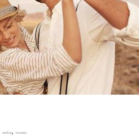
,
,
любов
чоловік