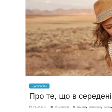
Суспільство
Про те, що в середені
,
,
30.09.2017
0 Comment
вимоги
відносини
жінка