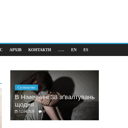
С
АРХІВ
КОНТАКТИ
…..
EN
ES
Політика
Бажання заробити мотивує
ґвалтувань
домовлятись
03.04.2026
0