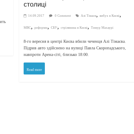
столиці
,
,
14.09.2017
0 Comment
Алі Тімаєв
вибух в Києві
ить
,
,
,
,
МВС
реформи
СБУ
стрілянина в Києві
Тимур Махаурі
8-го вересня в центрі Києва вбили чеченця Алі Тімаєва.
Підрив авто здійснено на вулиці Павла Скоропадського,
навпроти Арена-сіті, близько 18:00.
Read more